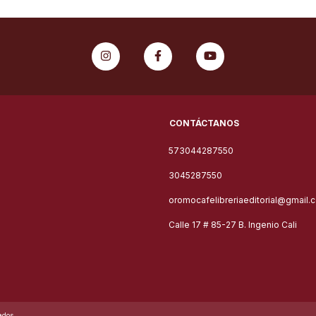
CONTÁCTANOS
573044287550
3045287550
oromocafelibreriaeditorial@gmail.
Calle 17 # 85-27 B. Ingenio Cali
ados.