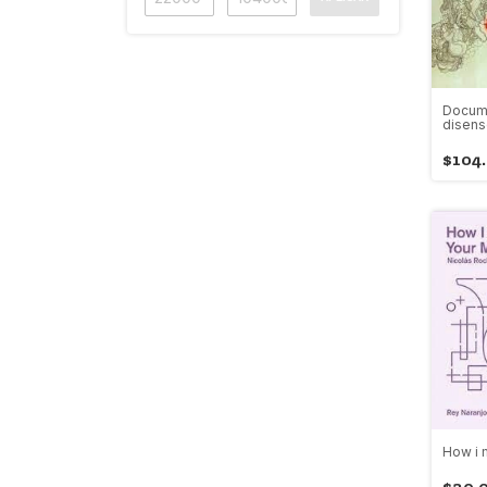
Docume
disen
$104
How i 
$30.