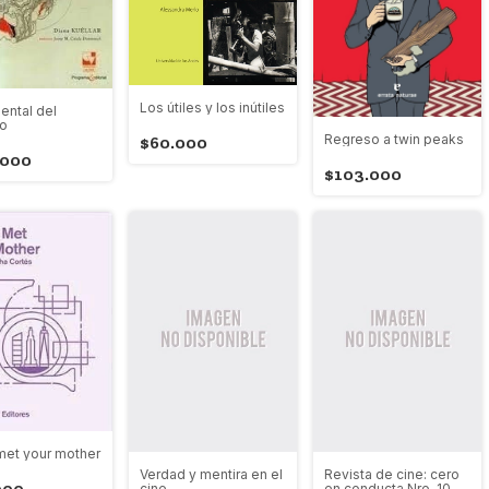
Los útiles y los inútiles
ntal del
so
Regreso a twin peaks
$60.000
.000
$103.000
met your mother
Verdad y mentira en el
Revista de cine: cero
000
cine
en conducta Nro. 10