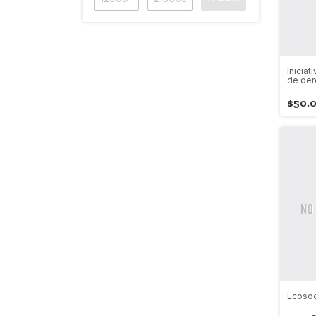
Iniciat
de der
compa
$50.
Ecosoc