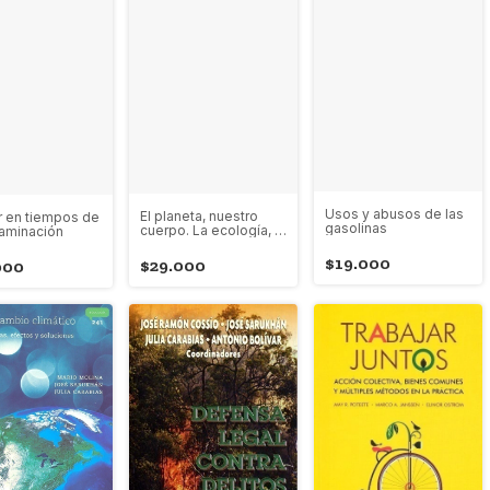
Usos y abusos de las
El planeta, nuestro
r en tiempos de
gasolinas
cuerpo. La ecología, el
taminación
ambientalismo y la
crisis de la
$19.000
$29.000
000
modernidad