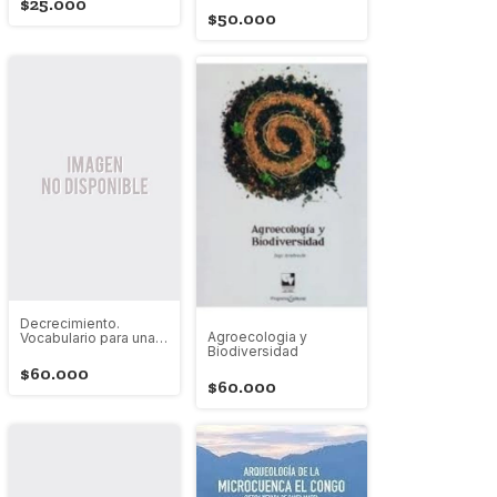
$25.000
$50.000
Decrecimiento.
Agroecologia y
Vocabulario para una
Biodiversidad
nueva era. Edición
ampliada
$60.000
latinoaméricana
$60.000