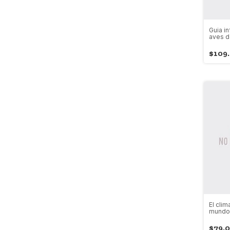
Guia in
aves d
pontifi
javeri
$109
El cli
mundo
$79.