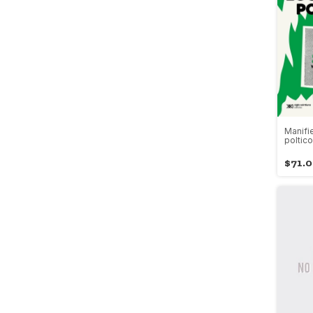
Manifi
poltico
$71.