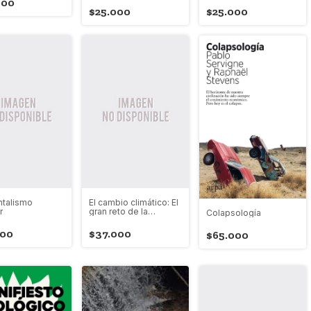
600
$25.000
$25.000
talismo
El cambio climático: El
r
gran reto de la
Colapsología
educación colombiana
en el siglo XXI
000
$37.000
$65.000