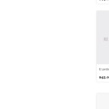
El jard
$45.