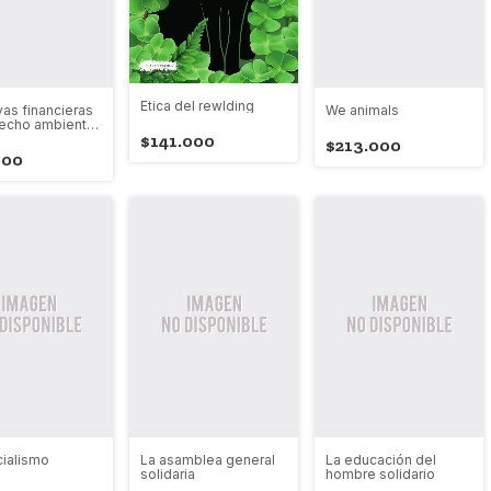
Etica del rewlding
ivas financieras
We animals
echo ambiental
rado
$141.000
$213.000
000
ialismo
La asamblea general
La educación del
solidaria
hombre solidario