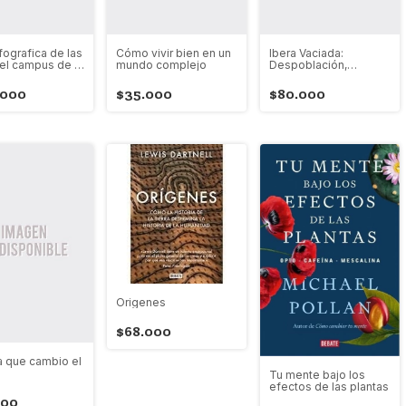
fografica de las
Cómo vivir bien en un
Ibera Vaciada:
el campus de la
mundo complejo
Despoblación,
cia universidad
decrecimiento,
ana
colapso
.000
$35.000
$80.000
Origenes
$68.000
ma que cambio el
Tu mente bajo los
efectos de las plantas
000