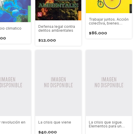
Trabajar juntos. Acción
colectiva, bienes
Defensa legal contra
comunes y múltiples
bio climatico
delitos ambientales
métodos en la
$86.000
práctica
000
$12.000
y revolución en
La crisis que viene
La crisis que sigue.
Elementos para un
nuevo ciclo político
$40.000