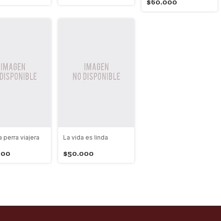
$60.000
a perra viajera
La vida es linda
000
$50.000