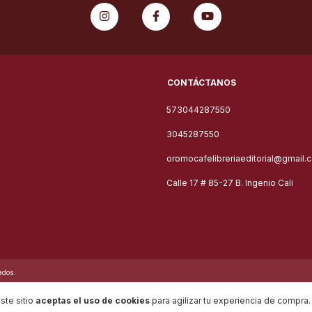
CONTÁCTANOS
573044287550
3045287550
oromocafelibreriaeditorial@gmail.
Calle 17 # 85-27 B. Ingenio Cali
ados.
ste sitio
aceptas el uso de cookies
para agilizar tu experiencia de compra.