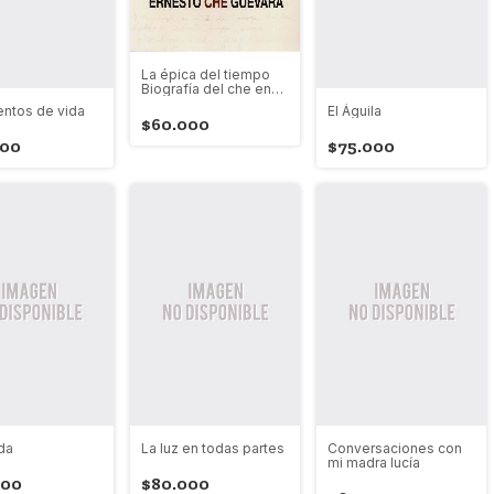
La épica del tiempo
Biografía del che en
facsimilares
ntos de vida
El Águila
$60.000
000
$75.000
da
La luz en todas partes
Conversaciones con
mi madra lucía
900
$80.000