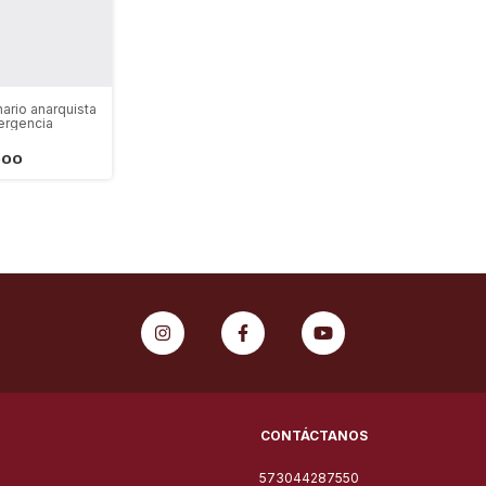
nario anarquista
ergencia
000
CONTÁCTANOS
573044287550