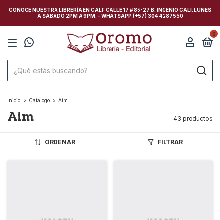
CONOCE NUESTRA LIBRERÍA EN CALI: CALLE 17 # 85-27 B. INGENIO CALI. LUNES
A SÁBADO 2PM A 9PM. - WHATSAPP (+57) 304 4287550
0
Inicio
>
Catalogo
>
Aim
Aim
43 productos
ORDENAR
FILTRAR